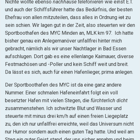
Nichte wollte ebenso
nachhause telefonieren
wie einst E.T.
und auch der Schiffsführer hatte das Bedürfnis, der besten
Ehefrau von allen mitzuteilen, dass alles in Ordnung
ist
zu
sein schien. Wir lagen gut in der Zeit, also steuerten wir den
Sportboothafen des MYC Minden an, MLK km 97. Ich hatte
bisher genau ein Anlegemanöver unfallfrei hinter mich
gebracht, nämlich als wir unser Nachtlager in Bad Essen
aufschlugen. Dort gab es eine ellenlange Kaimauer, diverse
Festmachösen und -Poller und kein Schiff weit und breit.
Da lässt es sich, auch für einen Hafenlieger, prima anlegen.
Der Sportboothafen des MYC ist da eine ganz andere
Nummer. Einer schmalen Hafeneinfahrt folgt ein voll
besetzter Hafen mit vielen Stegen, die
fürchterlich dicht
zusammenstehen. Ich schwitzte Blut und Wasser und
steuerte mit minus drei km/h auf einen freien Liegeplatz
zu, den ich nur unfallfrei erreichte, weil das Universum nicht
nur Humor sondern auch einen guten Tag hatte. Und weil am
Steg ein guter Geist stand, der uns sicher annahm und beim