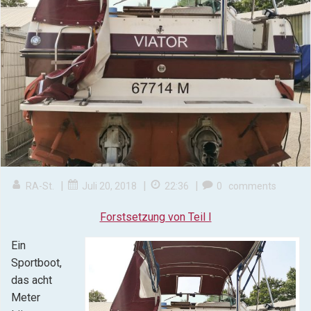
|
|
|
RA-St.
Juli 20, 2018
22:36
0
comments
Forstsetzung von Teil I
Ein
Sportboot,
das acht
Meter