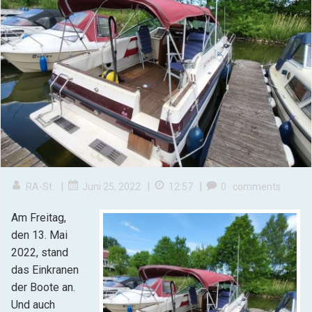
|
|
|
RA-St.
Juni 25, 2022
12:57
0
comments
Am Freitag,
den 13. Mai
2022, stand
das Einkranen
der Boote an.
Und auch