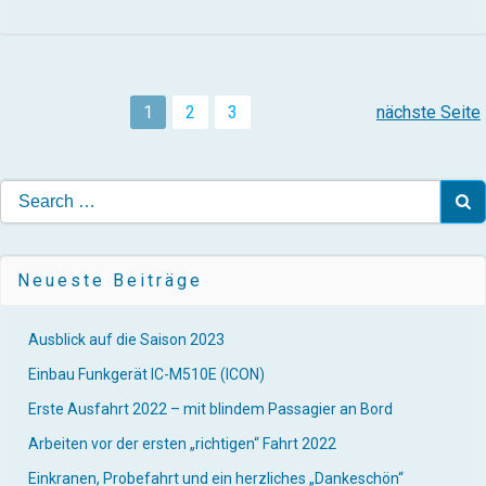
POSTS
POSTS
Page
Page
Page
1
2
3
nächste Seite
NAVIGATION
NAVIG
Search
for:
Neueste Beiträge
Ausblick auf die Saison 2023
Einbau Funkgerät IC-M510E (ICON)
Erste Ausfahrt 2022 – mit blindem Passagier an Bord
Arbeiten vor der ersten „richtigen“ Fahrt 2022
Einkranen, Probefahrt und ein herzliches „Dankeschön“